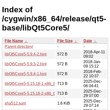
Index of
/cygwin/x86_64/release/qt5-
base/libQt5Core5/
File Name
↓
File Size
↓
Date
↓
Parent directory/
-
-
2018-Apr-11
libQt5Core5-5.9.4-2.hint
572 B
09:02
2018-Jan-
libQt5Core5-5.9.3-2.hint
572 B
09 15:12
2018-Feb-
libQt5Core5-5.9.4-1.hint
572 B
22 10:37
2025-Dec-
libQt5Core5-5.15.18-1-x86_64.hint
713 B
06 04:41
2025-Dec-
libQt5Core5-5.15.18-2-x86_64.hint
713 B
29 07:00
2025-Dec-
sha512.sum
1.6 KiB
29 07:14