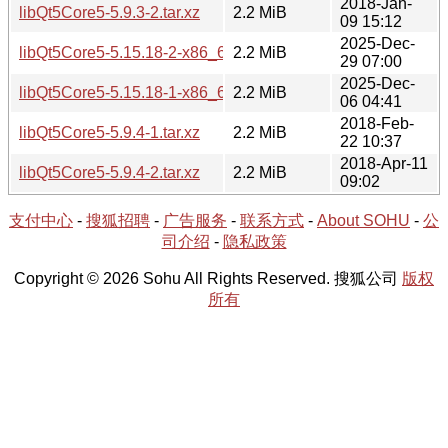
2018-Jan-
libQt5Core5-5.9.3-2.tar.xz
2.2 MiB
09 15:12
2025-Dec-
libQt5Core5-5.15.18-2-x86_64.tar.xz
2.2 MiB
29 07:00
2025-Dec-
libQt5Core5-5.15.18-1-x86_64.tar.xz
2.2 MiB
06 04:41
2018-Feb-
libQt5Core5-5.9.4-1.tar.xz
2.2 MiB
22 10:37
2018-Apr-11
libQt5Core5-5.9.4-2.tar.xz
2.2 MiB
09:02
支付中心
-
搜狐招聘
-
广告服务
-
联系方式
-
About SOHU
-
公
司介绍
-
隐私政策
Copyright © 2026 Sohu All Rights Reserved. 搜狐公司
版权
所有