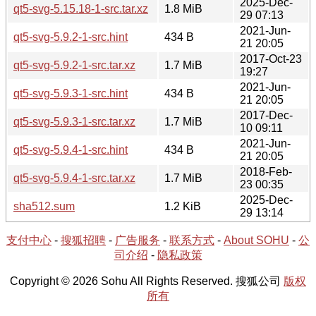
2025-Dec-
qt5-svg-5.15.18-1-src.tar.xz
1.8 MiB
29 07:13
2021-Jun-
qt5-svg-5.9.2-1-src.hint
434 B
21 20:05
2017-Oct-23
qt5-svg-5.9.2-1-src.tar.xz
1.7 MiB
19:27
2021-Jun-
qt5-svg-5.9.3-1-src.hint
434 B
21 20:05
2017-Dec-
qt5-svg-5.9.3-1-src.tar.xz
1.7 MiB
10 09:11
2021-Jun-
qt5-svg-5.9.4-1-src.hint
434 B
21 20:05
2018-Feb-
qt5-svg-5.9.4-1-src.tar.xz
1.7 MiB
23 00:35
2025-Dec-
sha512.sum
1.2 KiB
29 13:14
支付中心
-
搜狐招聘
-
广告服务
-
联系方式
-
About SOHU
-
公
司介绍
-
隐私政策
Copyright © 2026 Sohu All Rights Reserved. 搜狐公司
版权
所有