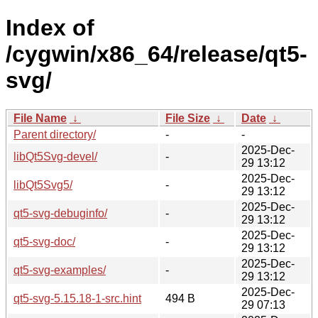
Index of
/cygwin/x86_64/release/qt5-
svg/
File Name
↓
File Size
↓
Date
↓
Parent directory/
-
-
2025-Dec-
libQt5Svg-devel/
-
29 13:12
2025-Dec-
libQt5Svg5/
-
29 13:12
2025-Dec-
qt5-svg-debuginfo/
-
29 13:12
2025-Dec-
qt5-svg-doc/
-
29 13:12
2025-Dec-
qt5-svg-examples/
-
29 13:12
2025-Dec-
qt5-svg-5.15.18-1-src.hint
494 B
29 07:13