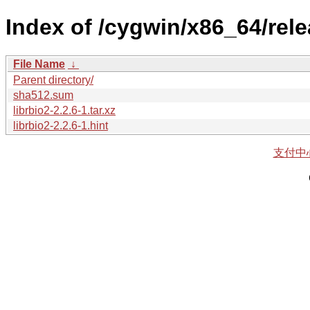
Index of /cygwin/x86_64/relea
File Name
↓
Parent directory/
sha512.sum
librbio2-2.2.6-1.tar.xz
librbio2-2.2.6-1.hint
支付中