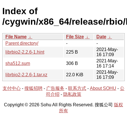
Index of
/cygwin/x86_64/release/rbio/l
File Name
↓
File Size
↓
Date
↓
Parent directory/
-
-
2021-May-
librbio2-2.2.6-1.hint
225 B
16 17:09
2021-May-
sha512.sum
306 B
16 17:14
2021-May-
librbio2-2.2.6-1.tar.xz
22.0 KiB
16 17:09
支付中心
-
搜狐招聘
-
广告服务
-
联系方式
-
About SOHU
-
公
司介绍
-
隐私政策
Copyright © 2026 Sohu All Rights Reserved. 搜狐公司
版权
所有