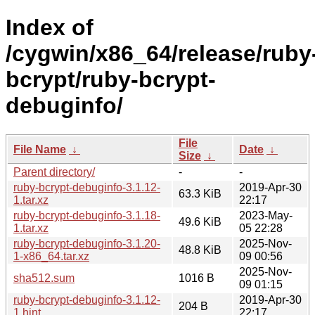
Index of
/cygwin/x86_64/release/ruby
bcrypt/ruby-bcrypt-
debuginfo/
File
File Name
↓
Date
↓
Size
↓
Parent directory/
-
-
ruby-bcrypt-debuginfo-3.1.12-
2019-Apr-30
63.3 KiB
1.tar.xz
22:17
ruby-bcrypt-debuginfo-3.1.18-
2023-May-
49.6 KiB
1.tar.xz
05 22:28
ruby-bcrypt-debuginfo-3.1.20-
2025-Nov-
48.8 KiB
1-x86_64.tar.xz
09 00:56
2025-Nov-
sha512.sum
1016 B
09 01:15
ruby-bcrypt-debuginfo-3.1.12-
2019-Apr-30
204 B
1.hint
22:17