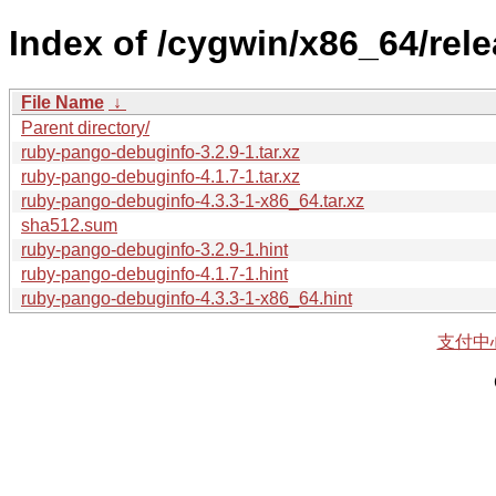
Index of /cygwin/x86_64/re
File Name
↓
Parent directory/
ruby-pango-debuginfo-3.2.9-1.tar.xz
ruby-pango-debuginfo-4.1.7-1.tar.xz
ruby-pango-debuginfo-4.3.3-1-x86_64.tar.xz
sha512.sum
ruby-pango-debuginfo-3.2.9-1.hint
ruby-pango-debuginfo-4.1.7-1.hint
ruby-pango-debuginfo-4.3.3-1-x86_64.hint
支付中