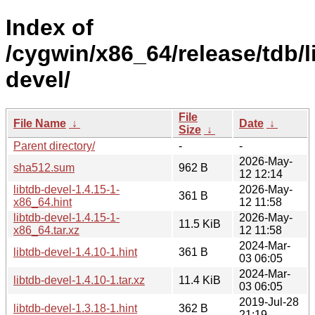
Index of
/cygwin/x86_64/release/tdb/l
devel/
File
File Name
↓
Date
↓
Size
↓
Parent directory/
-
-
2026-May-
sha512.sum
962 B
12 12:14
libtdb-devel-1.4.15-1-
2026-May-
361 B
x86_64.hint
12 11:58
libtdb-devel-1.4.15-1-
2026-May-
11.5 KiB
x86_64.tar.xz
12 11:58
2024-Mar-
libtdb-devel-1.4.10-1.hint
361 B
03 06:05
2024-Mar-
libtdb-devel-1.4.10-1.tar.xz
11.4 KiB
03 06:05
2019-Jul-28
libtdb-devel-1.3.18-1.hint
362 B
21:19