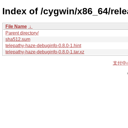
Index of /cygwin/x86_64/rel
File Name
↓
Parent directory/
sha512.sum
telepathy-haze-debuginfo-0.8.0-1.hint
telepathy-haze-debuginfo-0.8.0-1.tar.xz
支付中