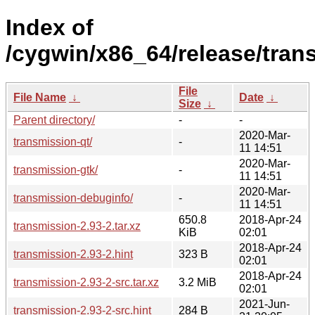
Index of
/cygwin/x86_64/release/tran
File
File Name
↓
Date
↓
Size
↓
Parent directory/
-
-
2020-Mar-
transmission-qt/
-
11 14:51
2020-Mar-
transmission-gtk/
-
11 14:51
2020-Mar-
transmission-debuginfo/
-
11 14:51
650.8
2018-Apr-24
transmission-2.93-2.tar.xz
KiB
02:01
2018-Apr-24
transmission-2.93-2.hint
323 B
02:01
2018-Apr-24
transmission-2.93-2-src.tar.xz
3.2 MiB
02:01
2021-Jun-
transmission-2.93-2-src.hint
284 B