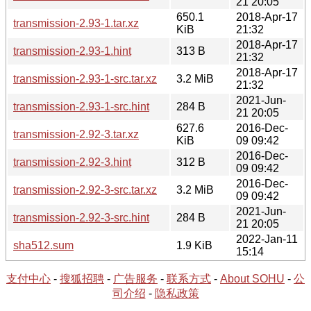
21 20:05
650.1
2018-Apr-17
transmission-2.93-1.tar.xz
KiB
21:32
2018-Apr-17
transmission-2.93-1.hint
313 B
21:32
2018-Apr-17
transmission-2.93-1-src.tar.xz
3.2 MiB
21:32
2021-Jun-
transmission-2.93-1-src.hint
284 B
21 20:05
627.6
2016-Dec-
transmission-2.92-3.tar.xz
KiB
09 09:42
2016-Dec-
transmission-2.92-3.hint
312 B
09 09:42
2016-Dec-
transmission-2.92-3-src.tar.xz
3.2 MiB
09 09:42
2021-Jun-
transmission-2.92-3-src.hint
284 B
21 20:05
2022-Jan-11
sha512.sum
1.9 KiB
15:14
支付中心
-
搜狐招聘
-
广告服务
-
联系方式
-
About SOHU
-
公
司介绍
-
隐私政策