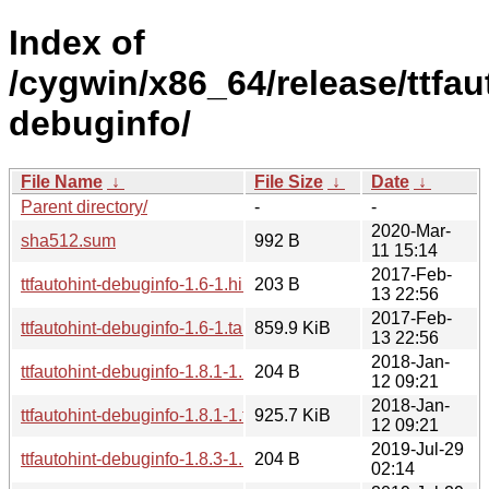
Index of
/cygwin/x86_64/release/ttfaut
debuginfo/
File Name
↓
File Size
↓
Date
↓
Parent directory/
-
-
2020-Mar-
sha512.sum
992 B
11 15:14
2017-Feb-
ttfautohint-debuginfo-1.6-1.hint
203 B
13 22:56
2017-Feb-
ttfautohint-debuginfo-1.6-1.tar.xz
859.9 KiB
13 22:56
2018-Jan-
ttfautohint-debuginfo-1.8.1-1.hint
204 B
12 09:21
2018-Jan-
ttfautohint-debuginfo-1.8.1-1.tar.xz
925.7 KiB
12 09:21
2019-Jul-29
ttfautohint-debuginfo-1.8.3-1.hint
204 B
02:14