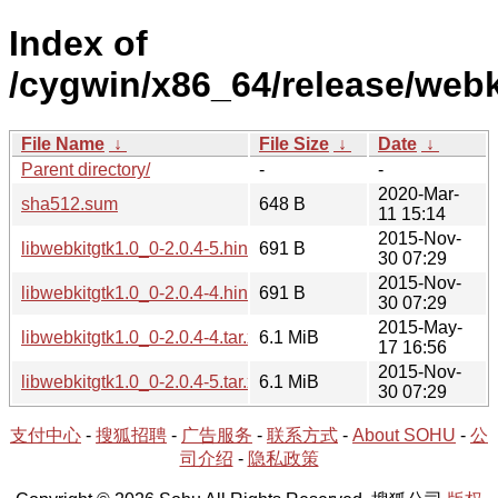
Index of
/cygwin/x86_64/release/webk
File Name
↓
File Size
↓
Date
↓
Parent directory/
-
-
2020-Mar-
sha512.sum
648 B
11 15:14
2015-Nov-
libwebkitgtk1.0_0-2.0.4-5.hint
691 B
30 07:29
2015-Nov-
libwebkitgtk1.0_0-2.0.4-4.hint
691 B
30 07:29
2015-May-
libwebkitgtk1.0_0-2.0.4-4.tar.xz
6.1 MiB
17 16:56
2015-Nov-
libwebkitgtk1.0_0-2.0.4-5.tar.xz
6.1 MiB
30 07:29
支付中心
-
搜狐招聘
-
广告服务
-
联系方式
-
About SOHU
-
公
司介绍
-
隐私政策