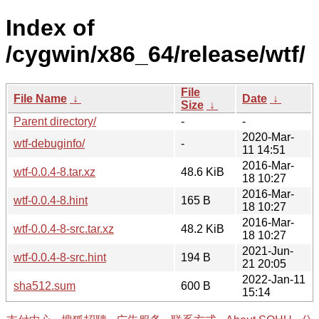
Index of
/cygwin/x86_64/release/wtf/
File
File Name
↓
Date
↓
Size
↓
Parent directory/
-
-
2020-Mar-
wtf-debuginfo/
-
11 14:51
2016-Mar-
wtf-0.0.4-8.tar.xz
48.6 KiB
18 10:27
2016-Mar-
wtf-0.0.4-8.hint
165 B
18 10:27
2016-Mar-
wtf-0.0.4-8-src.tar.xz
48.2 KiB
18 10:27
2021-Jun-
wtf-0.0.4-8-src.hint
194 B
21 20:05
2022-Jan-11
sha512.sum
600 B
15:14