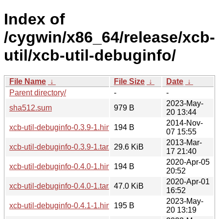
Index of
/cygwin/x86_64/release/xcb-
util/xcb-util-debuginfo/
File Name
↓
File Size
↓
Date
↓
Parent directory/
-
-
2023-May-
sha512.sum
979 B
20 13:44
2014-Nov-
xcb-util-debuginfo-0.3.9-1.hint
194 B
07 15:55
2013-Mar-
xcb-util-debuginfo-0.3.9-1.tar.bz2
29.6 KiB
17 21:40
2020-Apr-05
xcb-util-debuginfo-0.4.0-1.hint
194 B
20:52
2020-Apr-01
xcb-util-debuginfo-0.4.0-1.tar.xz
47.0 KiB
16:52
2023-May-
xcb-util-debuginfo-0.4.1-1.hint
195 B
20 13:19