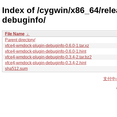
Index of /cygwin/x86_64/re
debuginfo/
File Name
↓
Parent directory/
xfce4-wmdock-plugin-debuginfo-0.6.0-1.tar.xz
xfce4-wmdock-plugin-debuginfo-0.6.0-1.hint
xfce4-wmdock-plugin-debuginfo-0.3.4-2.tar.bz2
xfce4-wmdock-plugin-debuginfo-0.3.4-2.hint
sha512.sum
支付中