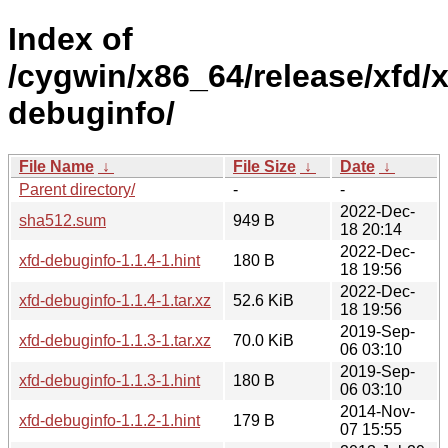
Index of
/cygwin/x86_64/release/xfd/x
debuginfo/
File Name
↓
File Size
↓
Date
↓
Parent directory/
-
-
2022-Dec-
sha512.sum
949 B
18 20:14
2022-Dec-
xfd-debuginfo-1.1.4-1.hint
180 B
18 19:56
2022-Dec-
xfd-debuginfo-1.1.4-1.tar.xz
52.6 KiB
18 19:56
2019-Sep-
xfd-debuginfo-1.1.3-1.tar.xz
70.0 KiB
06 03:10
2019-Sep-
xfd-debuginfo-1.1.3-1.hint
180 B
06 03:10
2014-Nov-
xfd-debuginfo-1.1.2-1.hint
179 B
07 15:55