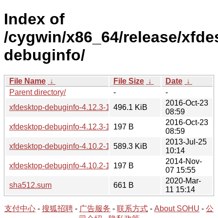
Index of
/cygwin/x86_64/release/xfde
debuginfo/
File Name
↓
File Size
↓
Date
↓
Parent directory/
-
-
2016-Oct-23
xfdesktop-debuginfo-4.12.3-1.tar.xz
496.1 KiB
08:59
2016-Oct-23
xfdesktop-debuginfo-4.12.3-1.hint
197 B
08:59
2013-Jul-25
xfdesktop-debuginfo-4.10.2-1.tar.bz2
589.3 KiB
10:14
2014-Nov-
xfdesktop-debuginfo-4.10.2-1.hint
197 B
07 15:55
2020-Mar-
sha512.sum
661 B
11 15:14
支付中心
-
搜狐招聘
-
广告服务
-
联系方式
-
About SOHU
-
公