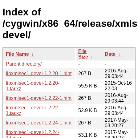
Index of
/cygwin/x86_64/release/xmls
devel/
File
File Name
↓
Date
↓
Size
↓
Parent directory/
-
-
2016-Aug-
libxmlsec1-devel-1.2.20-1.hint
267 B
29 03:44
libxmlsec1-devel-1.2.20-
2015-Oct-16
55.5 KiB
1.tar.xz
22:03
2016-Aug-
libxmlsec1-devel-1.2.22-1.hint
267 B
29 03:44
libxmlsec1-devel-1.2.22-
2016-Aug-
52.9 KiB
1.tar.xz
29 03:44
2017-May-
libxmlsec1-devel-1.2.24-1.hint
267 B
03 20:27
libxmlsec1-devel-1.2.24-
2017-May-
53.1 KiB
1.tar.xz
03 20:27