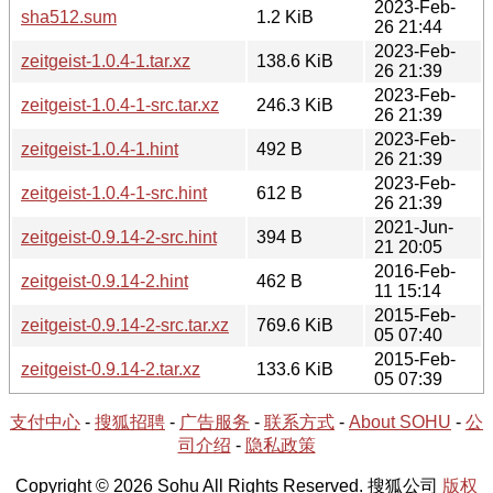
2023-Feb-
sha512.sum
1.2 KiB
26 21:44
2023-Feb-
zeitgeist-1.0.4-1.tar.xz
138.6 KiB
26 21:39
2023-Feb-
zeitgeist-1.0.4-1-src.tar.xz
246.3 KiB
26 21:39
2023-Feb-
zeitgeist-1.0.4-1.hint
492 B
26 21:39
2023-Feb-
zeitgeist-1.0.4-1-src.hint
612 B
26 21:39
2021-Jun-
zeitgeist-0.9.14-2-src.hint
394 B
21 20:05
2016-Feb-
zeitgeist-0.9.14-2.hint
462 B
11 15:14
2015-Feb-
zeitgeist-0.9.14-2-src.tar.xz
769.6 KiB
05 07:40
2015-Feb-
zeitgeist-0.9.14-2.tar.xz
133.6 KiB
05 07:39
支付中心
-
搜狐招聘
-
广告服务
-
联系方式
-
About SOHU
-
公
司介绍
-
隐私政策
Copyright © 2026 Sohu All Rights Reserved. 搜狐公司
版权