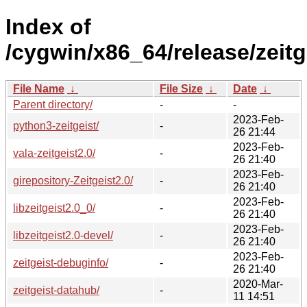
Index of
/cygwin/x86_64/release/zeitg
File Name
↓
File Size
↓
Date
↓
Parent directory/
-
-
2023-Feb-
python3-zeitgeist/
-
26 21:44
2023-Feb-
vala-zeitgeist2.0/
-
26 21:40
2023-Feb-
girepository-Zeitgeist2.0/
-
26 21:40
2023-Feb-
libzeitgeist2.0_0/
-
26 21:40
2023-Feb-
libzeitgeist2.0-devel/
-
26 21:40
2023-Feb-
zeitgeist-debuginfo/
-
26 21:40
2020-Mar-
zeitgeist-datahub/
-
11 14:51