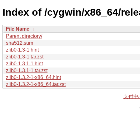
Index of /cygwin/x86_64/relea
File Name
↓
Parent directory/
sha512.sum
zlib0-1.3-1.hint
zlib0-1.3-1.tar.zst
zlib0-1.3.1-1.hint
zlib0-1.3.1-1.tar.zst
zlib0-1.3.2-1-x86_64.hint
zlib0-1.3.2-1-x86_64.tar.zst
支付中