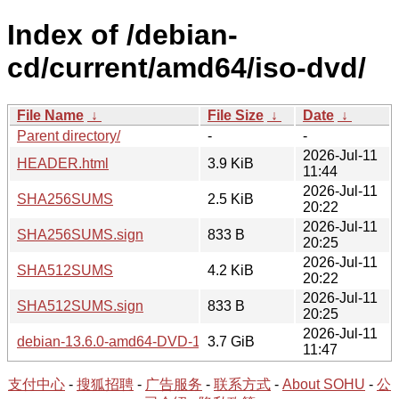
Index of /debian-
cd/current/amd64/iso-dvd/
File Name
↓
File Size
↓
Date
↓
Parent directory/
-
-
2026-Jul-11
HEADER.html
3.9 KiB
11:44
2026-Jul-11
SHA256SUMS
2.5 KiB
20:22
2026-Jul-11
SHA256SUMS.sign
833 B
20:25
2026-Jul-11
SHA512SUMS
4.2 KiB
20:22
2026-Jul-11
SHA512SUMS.sign
833 B
20:25
2026-Jul-11
debian-13.6.0-amd64-DVD-1.iso
3.7 GiB
11:47
支付中心
-
搜狐招聘
-
广告服务
-
联系方式
-
About SOHU
-
公