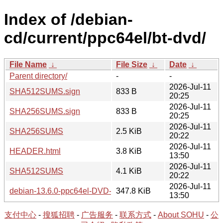
Index of /debian-
cd/current/ppc64el/bt-dvd/
File Name
↓
File Size
↓
Date
↓
Parent directory/
-
-
2026-Jul-11
SHA512SUMS.sign
833 B
20:25
2026-Jul-11
SHA256SUMS.sign
833 B
20:25
2026-Jul-11
SHA256SUMS
2.5 KiB
20:22
2026-Jul-11
HEADER.html
3.8 KiB
13:50
2026-Jul-11
SHA512SUMS
4.1 KiB
20:22
2026-Jul-11
debian-13.6.0-ppc64el-DVD-1.iso.torrent
347.8 KiB
13:50
支付中心
-
搜狐招聘
-
广告服务
-
联系方式
-
About SOHU
-
公