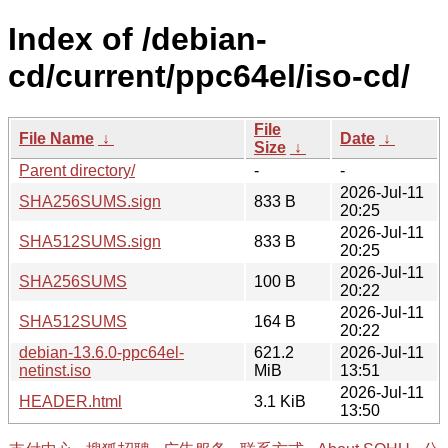
Index of /debian-
cd/current/ppc64el/iso-cd/
File
File Name
↓
Date
↓
Size
↓
Parent directory/
-
-
2026-Jul-11
SHA256SUMS.sign
833 B
20:25
2026-Jul-11
SHA512SUMS.sign
833 B
20:25
2026-Jul-11
SHA256SUMS
100 B
20:22
2026-Jul-11
SHA512SUMS
164 B
20:22
debian-13.6.0-ppc64el-
621.2
2026-Jul-11
netinst.iso
MiB
13:51
2026-Jul-11
HEADER.html
3.1 KiB
13:50