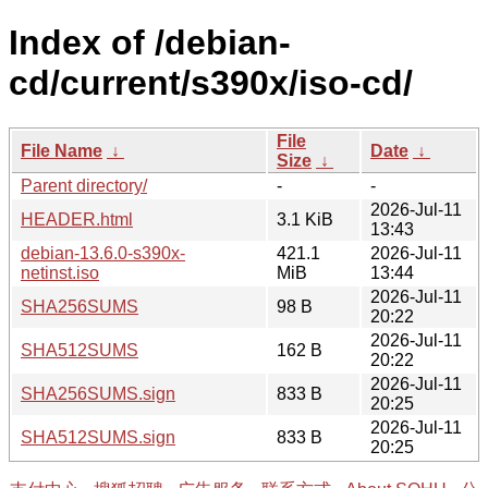
Index of /debian-
cd/current/s390x/iso-cd/
File
File Name
↓
Date
↓
Size
↓
Parent directory/
-
-
2026-Jul-11
HEADER.html
3.1 KiB
13:43
debian-13.6.0-s390x-
421.1
2026-Jul-11
netinst.iso
MiB
13:44
2026-Jul-11
SHA256SUMS
98 B
20:22
2026-Jul-11
SHA512SUMS
162 B
20:22
2026-Jul-11
SHA256SUMS.sign
833 B
20:25
2026-Jul-11
SHA512SUMS.sign
833 B
20:25