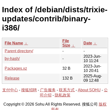
Index of /debian/dists/trixie-
updates/contrib/binary-
i386/
File
File Name
↓
Date
↓
Size
↓
Parent directory/
-
-
2023-Jun-
by-hash/
-
10 11:24
2023-Jun-
Packages.xz
32 B
10 20:41
2025-Aug-
Release
132 B
09 12:48
支付中心
-
搜狐招聘
-
广告服务
-
联系方式
-
About SOHU
-
公
司介绍
-
隐私政策
Copyright © 2026 Sohu All Rights Reserved. 搜狐公司
版权
所有