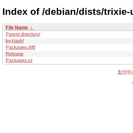
Index of /debian/dists/trixie
File Name
↓
Parent directory/
by-hash/
Packages.diff/
Release
Packages.xz
支付中