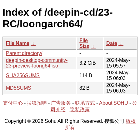
Index of /deepin-cd/23-
RC/loongarch64/
File
File Name
↓
Date
↓
Size
↓
Parent directory/
-
-
deepin-desktop-community-
2024-May-
3.2 GiB
23-preview-loong64.iso
15 05:57
2024-May-
SHA256SUMS
114 B
15 06:03
2024-May-
MD5SUMS
82 B
15 06:03
支付中心
-
搜狐招聘
-
广告服务
-
联系方式
-
About SOHU
-
公
司介绍
-
隐私政策
Copyright © 2026 Sohu All Rights Reserved. 搜狐公司
版权
所有