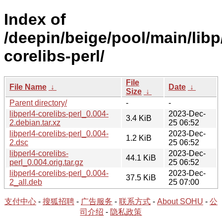
Index of
/deepin/beige/pool/main/libp/
corelibs-perl/
File
File Name
↓
Date
↓
Size
↓
Parent directory/
-
-
libperl4-corelibs-perl_0.004-
2023-Dec-
3.4 KiB
2.debian.tar.xz
25 06:52
libperl4-corelibs-perl_0.004-
2023-Dec-
1.2 KiB
2.dsc
25 06:52
libperl4-corelibs-
2023-Dec-
44.1 KiB
perl_0.004.orig.tar.gz
25 06:52
libperl4-corelibs-perl_0.004-
2023-Dec-
37.5 KiB
2_all.deb
25 07:00
支付中心
-
搜狐招聘
-
广告服务
-
联系方式
-
About SOHU
-
公
司介绍
-
隐私政策