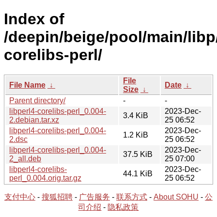
Index of
/deepin/beige/pool/main/libp/
corelibs-perl/
File
File Name
↓
Date
↓
Size
↓
Parent directory/
-
-
libperl4-corelibs-perl_0.004-
2023-Dec-
3.4 KiB
2.debian.tar.xz
25 06:52
libperl4-corelibs-perl_0.004-
2023-Dec-
1.2 KiB
2.dsc
25 06:52
libperl4-corelibs-perl_0.004-
2023-Dec-
37.5 KiB
2_all.deb
25 07:00
libperl4-corelibs-
2023-Dec-
44.1 KiB
perl_0.004.orig.tar.gz
25 06:52
支付中心
-
搜狐招聘
-
广告服务
-
联系方式
-
About SOHU
-
公
司介绍
-
隐私政策