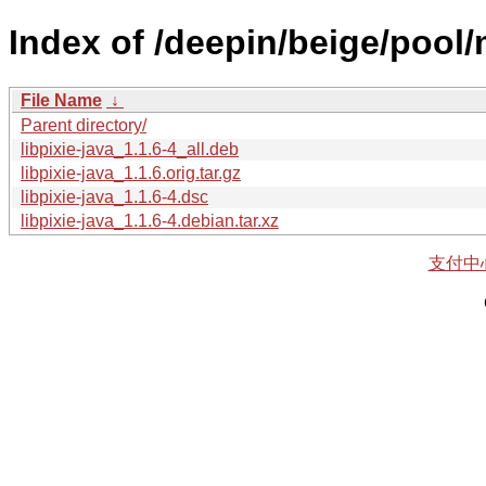
Index of /deepin/beige/pool/m
File Name
↓
Parent directory/
libpixie-java_1.1.6-4_all.deb
libpixie-java_1.1.6.orig.tar.gz
libpixie-java_1.1.6-4.dsc
libpixie-java_1.1.6-4.debian.tar.xz
支付中