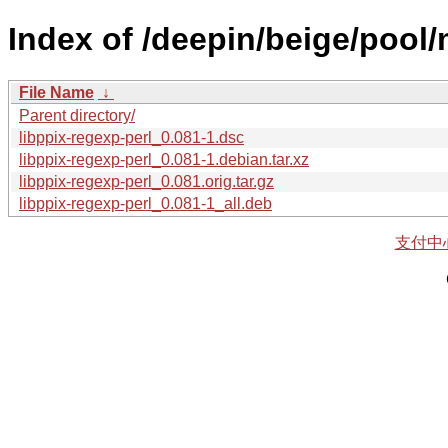
Index of /deepin/beige/pool/
File Name
↓
Parent directory/
libppix-regexp-perl_0.081-1.dsc
libppix-regexp-perl_0.081-1.debian.tar.xz
libppix-regexp-perl_0.081.orig.tar.gz
libppix-regexp-perl_0.081-1_all.deb
支付中