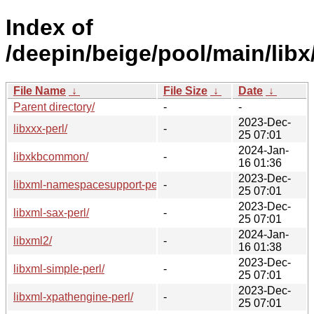
Index of
/deepin/beige/pool/main/libx
File Name
↓
File Size
↓
Date
↓
Parent directory/
-
-
2023-Dec-
libxxx-perl/
-
25 07:01
2024-Jan-
libxkbcommon/
-
16 01:36
2023-Dec-
libxml-namespacesupport-perl/
-
25 07:01
2023-Dec-
libxml-sax-perl/
-
25 07:01
2024-Jan-
libxml2/
-
16 01:38
2023-Dec-
libxml-simple-perl/
-
25 07:01
2023-Dec-
libxml-xpathengine-perl/
-
25 07:01