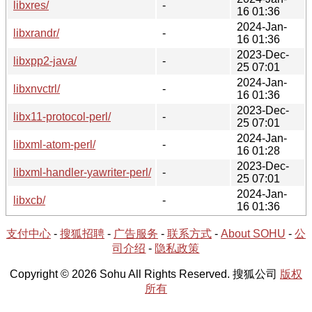
libxres/
-
16 01:36
2024-Jan-
libxrandr/
-
16 01:36
2023-Dec-
libxpp2-java/
-
25 07:01
2024-Jan-
libxnvctrl/
-
16 01:36
2023-Dec-
libx11-protocol-perl/
-
25 07:01
2024-Jan-
libxml-atom-perl/
-
16 01:28
2023-Dec-
libxml-handler-yawriter-perl/
-
25 07:01
2024-Jan-
libxcb/
-
16 01:36
支付中心
-
搜狐招聘
-
广告服务
-
联系方式
-
About SOHU
-
公
司介绍
-
隐私政策
Copyright © 2026 Sohu All Rights Reserved. 搜狐公司
版权
所有