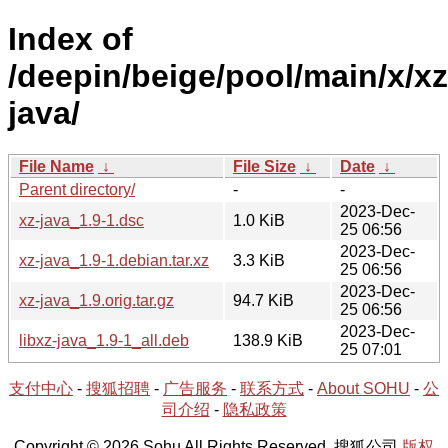
Index of
/deepin/beige/pool/main/x/xz
java/
File Name
↓
File Size
↓
Date
↓
Parent directory/
-
-
2023-Dec-
xz-java_1.9-1.dsc
1.0 KiB
25 06:56
2023-Dec-
xz-java_1.9-1.debian.tar.xz
3.3 KiB
25 06:56
2023-Dec-
xz-java_1.9.orig.tar.gz
94.7 KiB
25 06:56
2023-Dec-
libxz-java_1.9-1_all.deb
138.9 KiB
25 07:01
支付中心
-
搜狐招聘
-
广告服务
-
联系方式
-
About SOHU
-
公
司介绍
-
隐私政策
Copyright © 2026 Sohu All Rights Reserved. 搜狐公司
版权