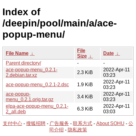
Index of
/deepin/pool/main/a/ace-
popup-menu/
File
File Name
↓
Date
↓
Size
↓
Parent directory/
-
-
ace-popup-menu_0.2.1-
2022-Apr-11
2.3 KiB
2.debian.tar.xz
03:23
2022-Apr-11
ace-popup-menu_0.2.1-2.dsc
1.9 KiB
03:23
ace-popup-
2022-Apr-11
3.4 KiB
menu_0.2.1.orig.tar.gz
03:23
elpa-ace-popup-menu_0.2.1-
2022-Apr-11
6.3 KiB
2_all.deb
03:03
支付中心
-
搜狐招聘
-
广告服务
-
联系方式
-
About SOHU
-
公
司介绍
-
隐私政策