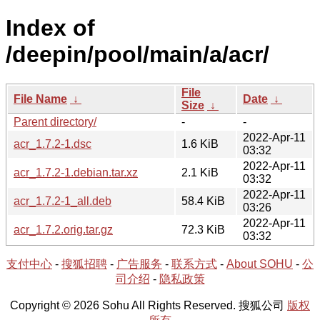
Index of
/deepin/pool/main/a/acr/
File
File Name
↓
Date
↓
Size
↓
Parent directory/
-
-
2022-Apr-11
acr_1.7.2-1.dsc
1.6 KiB
03:32
2022-Apr-11
acr_1.7.2-1.debian.tar.xz
2.1 KiB
03:32
2022-Apr-11
acr_1.7.2-1_all.deb
58.4 KiB
03:26
2022-Apr-11
acr_1.7.2.orig.tar.gz
72.3 KiB
03:32
支付中心
-
搜狐招聘
-
广告服务
-
联系方式
-
About SOHU
-
公
司介绍
-
隐私政策
Copyright © 2026 Sohu All Rights Reserved. 搜狐公司
版权