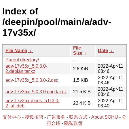
Index of
/deepin/pool/main/a/adv-
17v35x/
File
File Name
↓
Date
↓
Size
↓
Parent directory/
-
-
adv-17v35x_5.0.3.0-
2022-Apr-11
2.8 KiB
2.debian.tar.xz
03:46
2022-Apr-11
adv-17v35x_5.0.3.0-2.dsc
1.5 KiB
03:46
2022-Apr-11
adv-17v35x_5.0.3.0.orig.tar.gz
21.5 KiB
03:46
adv-17v35x-dkms_5.0.3.0-
2022-Apr-11
22.4 KiB
2_all.deb
03:40
支付中心
-
搜狐招聘
-
广告服务
-
联系方式
-
About SOHU
-
公
司介绍
-
隐私政策