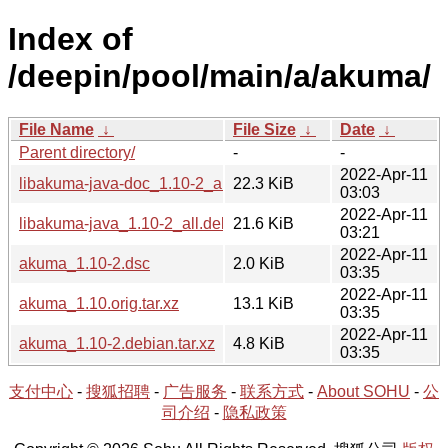
Index of
/deepin/pool/main/a/akuma/
File Name
↓
File Size
↓
Date
↓
Parent directory/
-
-
2022-Apr-11
libakuma-java-doc_1.10-2_all.deb
22.3 KiB
03:03
2022-Apr-11
libakuma-java_1.10-2_all.deb
21.6 KiB
03:21
2022-Apr-11
akuma_1.10-2.dsc
2.0 KiB
03:35
2022-Apr-11
akuma_1.10.orig.tar.xz
13.1 KiB
03:35
2022-Apr-11
akuma_1.10-2.debian.tar.xz
4.8 KiB
03:35
支付中心
-
搜狐招聘
-
广告服务
-
联系方式
-
About SOHU
-
公
司介绍
-
隐私政策