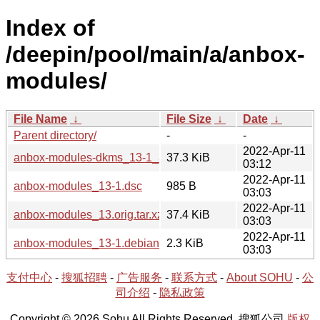
Index of
/deepin/pool/main/a/anbox-
modules/
File Name
↓
File Size
↓
Date
↓
Parent directory/
-
-
2022-Apr-11
anbox-modules-dkms_13-1_all.deb
37.3 KiB
03:12
2022-Apr-11
anbox-modules_13-1.dsc
985 B
03:03
2022-Apr-11
anbox-modules_13.orig.tar.xz
37.4 KiB
03:03
2022-Apr-11
anbox-modules_13-1.debian.tar.xz
2.3 KiB
03:03
支付中心
-
搜狐招聘
-
广告服务
-
联系方式
-
About SOHU
-
公
司介绍
-
隐私政策
Copyright © 2026 Sohu All Rights Reserved. 搜狐公司
版权