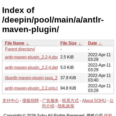
Index of
/deepin/pool/main/a/antlr-
maven-plugin/
File Name
↓
File Size
↓
Date
↓
Parent directory/
-
-
2022-Apr-11
antlr-maven-plugin_2.2-4.dsc
2.5 KiB
03:29
2022-Apr-11
antlr-maven-plugin_2.2-4.debian.tar.xz
5.0 KiB
03:29
2022-Apr-11
libantlr-maven-plugin-java_2.2-4_all.deb
37.9 KiB
03:40
2022-Apr-11
antlr-maven-plugin_2.2.orig.tar.gz
94.8 KiB
03:29
支付中心
-
搜狐招聘
-
广告服务
-
联系方式
-
About SOHU
-
公
司介绍
-
隐私政策
Copyright © 2026 Sohu All Rights Reserved. 搜狐公司
版权