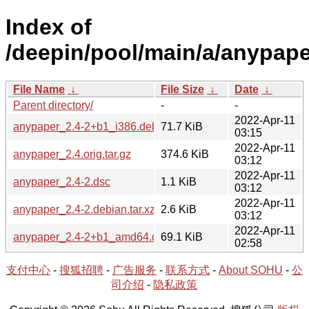
Index of
/deepin/pool/main/a/anypape
File Name
↓
File Size
↓
Date
↓
Parent directory/
-
-
2022-Apr-11
anypaper_2.4-2+b1_i386.deb
71.7 KiB
03:15
2022-Apr-11
anypaper_2.4.orig.tar.gz
374.6 KiB
03:12
2022-Apr-11
anypaper_2.4-2.dsc
1.1 KiB
03:12
2022-Apr-11
anypaper_2.4-2.debian.tar.xz
2.6 KiB
03:12
2022-Apr-11
anypaper_2.4-2+b1_amd64.deb
69.1 KiB
02:58
支付中心
-
搜狐招聘
-
广告服务
-
联系方式
-
About SOHU
-
公
司介绍
-
隐私政策