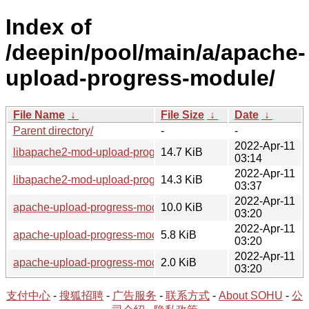
Index of
/deepin/pool/main/a/apache-
upload-progress-module/
File Name
↓
File Size
↓
Date
↓
Parent directory/
-
-
2022-Apr-11
libapache2-mod-upload-progress_0.2-2_i386.deb
14.7 KiB
03:14
2022-Apr-11
libapache2-mod-upload-progress_0.2-2_amd64.deb
14.3 KiB
03:37
2022-Apr-11
apache-upload-progress-module_0.2.orig.tar.gz
10.0 KiB
03:20
2022-Apr-11
apache-upload-progress-module_0.2-2.debian.tar.gz
5.8 KiB
03:20
2022-Apr-11
apache-upload-progress-module_0.2-2.dsc
2.0 KiB
03:20
支付中心
-
搜狐招聘
-
广告服务
-
联系方式
-
About SOHU
-
公