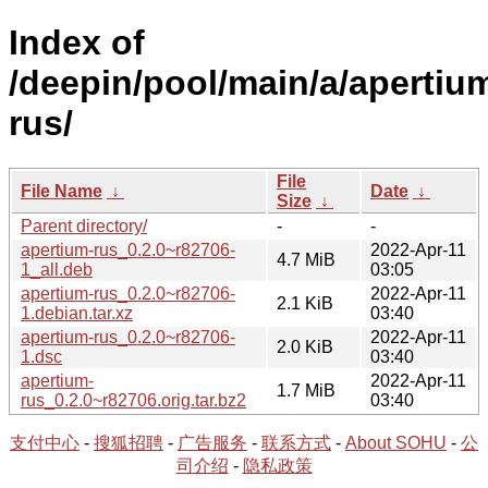
Index of
/deepin/pool/main/a/apertiu
rus/
File
File Name
↓
Date
↓
Size
↓
Parent directory/
-
-
apertium-rus_0.2.0~r82706-
2022-Apr-11
4.7 MiB
1_all.deb
03:05
apertium-rus_0.2.0~r82706-
2022-Apr-11
2.1 KiB
1.debian.tar.xz
03:40
apertium-rus_0.2.0~r82706-
2022-Apr-11
2.0 KiB
1.dsc
03:40
apertium-
2022-Apr-11
1.7 MiB
rus_0.2.0~r82706.orig.tar.bz2
03:40
支付中心
-
搜狐招聘
-
广告服务
-
联系方式
-
About SOHU
-
公
司介绍
-
隐私政策