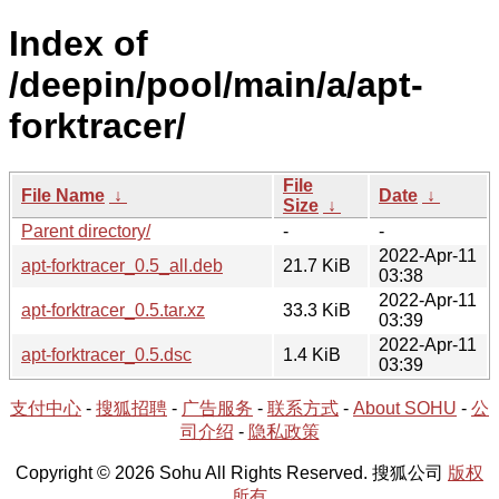
Index of
/deepin/pool/main/a/apt-
forktracer/
File
File Name
↓
Date
↓
Size
↓
Parent directory/
-
-
2022-Apr-11
apt-forktracer_0.5_all.deb
21.7 KiB
03:38
2022-Apr-11
apt-forktracer_0.5.tar.xz
33.3 KiB
03:39
2022-Apr-11
apt-forktracer_0.5.dsc
1.4 KiB
03:39
支付中心
-
搜狐招聘
-
广告服务
-
联系方式
-
About SOHU
-
公
司介绍
-
隐私政策
Copyright © 2026 Sohu All Rights Reserved. 搜狐公司
版权
所有