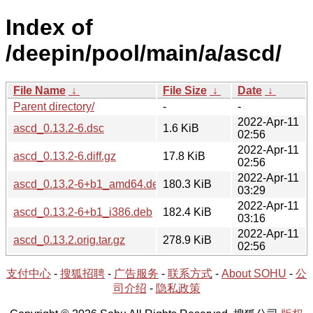
Index of
/deepin/pool/main/a/ascd/
File Name
↓
File Size
↓
Date
↓
Parent directory/
-
-
2022-Apr-11
ascd_0.13.2-6.dsc
1.6 KiB
02:56
2022-Apr-11
ascd_0.13.2-6.diff.gz
17.8 KiB
02:56
2022-Apr-11
ascd_0.13.2-6+b1_amd64.deb
180.3 KiB
03:29
2022-Apr-11
ascd_0.13.2-6+b1_i386.deb
182.4 KiB
03:16
2022-Apr-11
ascd_0.13.2.orig.tar.gz
278.9 KiB
02:56
支付中心
-
搜狐招聘
-
广告服务
-
联系方式
-
About SOHU
-
公
司介绍
-
隐私政策