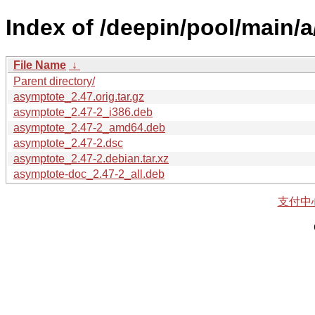
Index of /deepin/pool/main/
File Name
↓
Parent directory/
asymptote_2.47.orig.tar.gz
asymptote_2.47-2_i386.deb
asymptote_2.47-2_amd64.deb
asymptote_2.47-2.dsc
asymptote_2.47-2.debian.tar.xz
asymptote-doc_2.47-2_all.deb
支付中