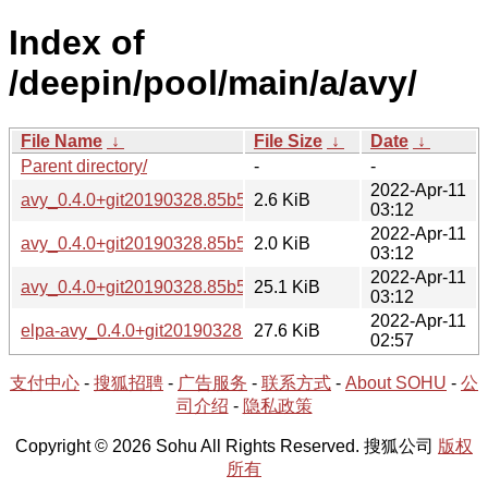
Index of
/deepin/pool/main/a/avy/
File Name
↓
File Size
↓
Date
↓
Parent directory/
-
-
2022-Apr-11
avy_0.4.0+git20190328.85b5d574-1.debian.tar.xz
2.6 KiB
03:12
2022-Apr-11
avy_0.4.0+git20190328.85b5d574-1.dsc
2.0 KiB
03:12
2022-Apr-11
avy_0.4.0+git20190328.85b5d574.orig.tar.gz
25.1 KiB
03:12
2022-Apr-11
elpa-avy_0.4.0+git20190328.85b5d574-1_all.deb
27.6 KiB
02:57
支付中心
-
搜狐招聘
-
广告服务
-
联系方式
-
About SOHU
-
公
司介绍
-
隐私政策
Copyright © 2026 Sohu All Rights Reserved. 搜狐公司
版权
所有