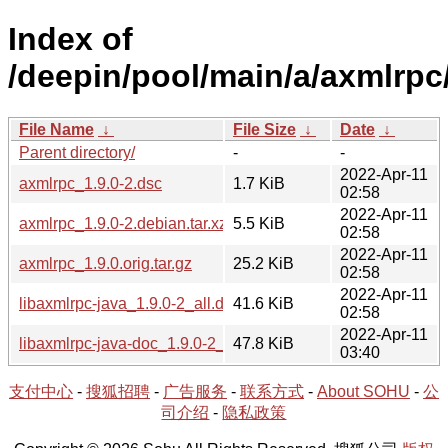
Index of
/deepin/pool/main/a/axmlrpc
File Name
↓
File Size
↓
Date
↓
Parent directory/
-
-
2022-Apr-11
axmlrpc_1.9.0-2.dsc
1.7 KiB
02:58
2022-Apr-11
axmlrpc_1.9.0-2.debian.tar.xz
5.5 KiB
02:58
2022-Apr-11
axmlrpc_1.9.0.orig.tar.gz
25.2 KiB
02:58
2022-Apr-11
libaxmlrpc-java_1.9.0-2_all.deb
41.6 KiB
02:58
2022-Apr-11
libaxmlrpc-java-doc_1.9.0-2_all.deb
47.8 KiB
03:40
支付中心
-
搜狐招聘
-
广告服务
-
联系方式
-
About SOHU
-
公
司介绍
-
隐私政策