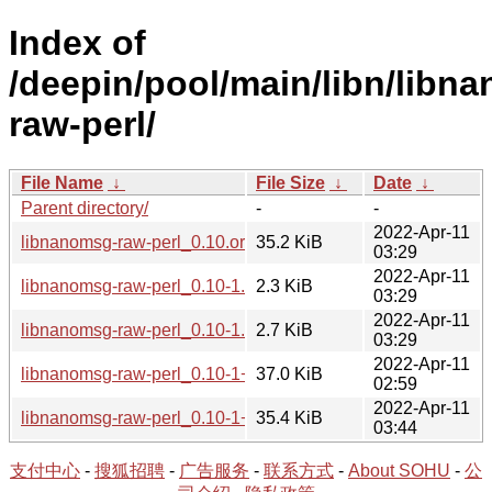
Index of
/deepin/pool/main/libn/libn
raw-perl/
File Name
↓
File Size
↓
Date
↓
Parent directory/
-
-
2022-Apr-11
libnanomsg-raw-perl_0.10.orig.tar.gz
35.2 KiB
03:29
2022-Apr-11
libnanomsg-raw-perl_0.10-1.dsc
2.3 KiB
03:29
2022-Apr-11
libnanomsg-raw-perl_0.10-1.debian.tar.xz
2.7 KiB
03:29
2022-Apr-11
libnanomsg-raw-perl_0.10-1+b4_i386.deb
37.0 KiB
02:59
2022-Apr-11
libnanomsg-raw-perl_0.10-1+b4_amd64.deb
35.4 KiB
03:44
支付中心
-
搜狐招聘
-
广告服务
-
联系方式
-
About SOHU
-
公