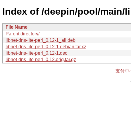
Index of /deepin/pool/main/li
File Name
↓
Parent directory/
libnet-dns-lite-perl_0.12-1_all.deb
libnet-dns-lite-perl_0.12-1.debian.tar.xz
libnet-dns-lite-perl_0.12-1.dsc
libnet-dns-lite-perl_0.12.orig.tar.gz
支付中