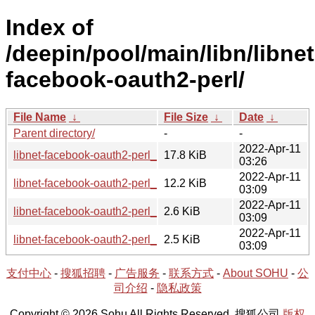
Index of
/deepin/pool/main/libn/libnet
facebook-oauth2-perl/
File Name
↓
File Size
↓
Date
↓
Parent directory/
-
-
2022-Apr-11
libnet-facebook-oauth2-perl_0.11-1_all.deb
17.8 KiB
03:26
2022-Apr-11
libnet-facebook-oauth2-perl_0.11.orig.tar.gz
12.2 KiB
03:09
2022-Apr-11
libnet-facebook-oauth2-perl_0.11-1.debian.tar.xz
2.6 KiB
03:09
2022-Apr-11
libnet-facebook-oauth2-perl_0.11-1.dsc
2.5 KiB
03:09
支付中心
-
搜狐招聘
-
广告服务
-
联系方式
-
About SOHU
-
公
司介绍
-
隐私政策
Copyright © 2026 Sohu All Rights Reserved. 搜狐公司
版权