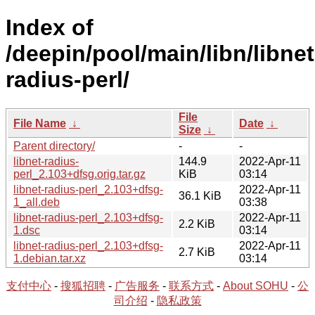
Index of
/deepin/pool/main/libn/libnet
radius-perl/
File
File Name
↓
Date
↓
Size
↓
Parent directory/
-
-
libnet-radius-
144.9
2022-Apr-11
perl_2.103+dfsg.orig.tar.gz
KiB
03:14
libnet-radius-perl_2.103+dfsg-
2022-Apr-11
36.1 KiB
1_all.deb
03:38
libnet-radius-perl_2.103+dfsg-
2022-Apr-11
2.2 KiB
1.dsc
03:14
libnet-radius-perl_2.103+dfsg-
2022-Apr-11
2.7 KiB
1.debian.tar.xz
03:14
支付中心
-
搜狐招聘
-
广告服务
-
联系方式
-
About SOHU
-
公
司介绍
-
隐私政策